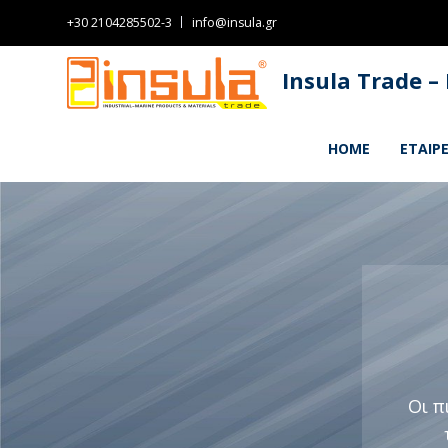
+30 2104285502-3
info@insula.gr
Insula Trade –
HOME
ΕΤΑΙΡΕ
Οι π