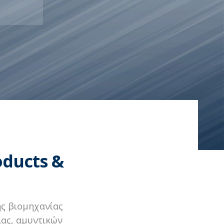
oducts &
ης βιομηχανίας
ίας, αμυντικών