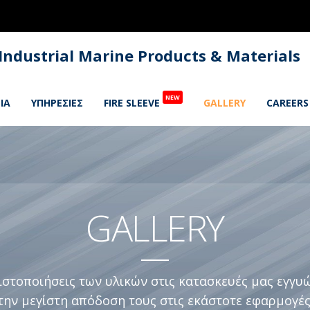
 Industrial Marine Products & Materials
NEW
ΙΑ
ΥΠΗΡΕΣΙΕΣ
FIRE SLEEVE
GALLERY
CAREERS
GALLERY
ιστοποιήσεις των υλικών στις κατασκευές μας εγγυ
την μεγίστη απόδοση τους στις εκάστοτε εφαρμογές